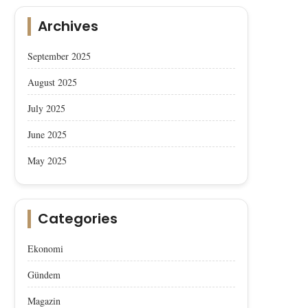
Archives
Afyon Sucuğu, AB’den Coğrafik
Afyon Sucuğu AB’den Co
İşaret Tescili Aldı
İşaret Tescili Aldı
September 2025
August 2025
July 2025
June 2025
May 2025
Categories
Ekonomi
Gündem
Magazin