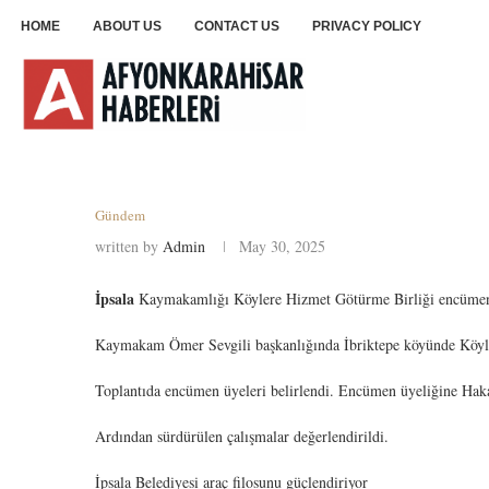
HOME
ABOUT US
CONTACT US
PRIVACY POLICY
Gündem
written by
Admin
May 30, 2025
İpsala
Kaymakamlığı Köylere Hizmet Götürme Birliği encümen ü
Kaymakam Ömer Sevgili başkanlığında İbriktepe köyünde Köyler
Toplantıda encümen üyeleri belirlendi. Encümen üyeliğine Haka
Ardından sürdürülen çalışmalar değerlendirildi.
İpsala Belediyesi araç filosunu güçlendiriyor