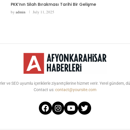
PKK’nın Silah Bırakması Tarihi Bir Gelişme
by
admin
July 11, 2025
ler ve SEO uyumlu içeriklerle ziyaretçilerine hizmet verir. Yerel gündem, 
Contact us:
contact@yoursite.com