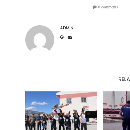
0 comments
ADMIN
REL