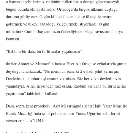
o hamaseti şehitlerimiz ve bütün milletimiz o duruşu göstermeseydi
bugün burada olmayabilirdik. Ortadoğu’da birçok ülkenin düştüğü
durumu görüyoruz. O gün ki hedeflenen hadise ülkeyi iç savaşa
götürmek ve ülkeyi Ortadoğu’ya çevirmek istiyorlardı. O gün
milletimiz Cumhurbaşkanımızın önderliğinde belayı savuşturdu” diye
konuştu.
“Rabbim bir daha bu türlü acılar yaşatmasın”
ikizler Ahmet ve Mehmet’in babası Hacı Ali Oruç ise evlatlarıyla gurur
duyduğunu anlatarak, “Ne memnun bana ki 2 evladı şehit vermişim.
Devletimiz, cumhurbaşkanımız var olsun. Biz her vakit devletimizin
yanındayız. Allah hepsinden razı olsun. Rabbim bir daha bu türlü acılar
yaşatmasın” tabirlerini kullandı.
Daha sonra kent protokolü, Asri Mezarlığında şehit Halit Yaşar Mine ile
Buruk Mezarlığı’nda şehit polis memuru Yunus Uğur’un kabirlerini
ziyaret etti. – ADANA