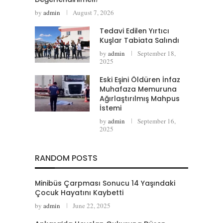
by
admin
August 7, 2026
Tedavi Edilen Yırtıcı
Kuşlar Tabiata Salındı
by
admin
September 18,
2025
Eski Eşini Öldüren İnfaz
Muhafaza Memuruna
Ağırlaştırılmış Mahpus
İstemi
by
admin
September 16,
2025
RANDOM POSTS
Minibüs Çarpması Sonucu 14 Yaşındaki
Çocuk Hayatını Kaybetti
by
admin
June 22, 2025