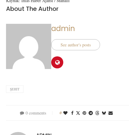
Kaynak: İhlas Haber Ajansı / Mahallî
About The Author
admin
See author's posts
ŞEHIT
0 comments
0