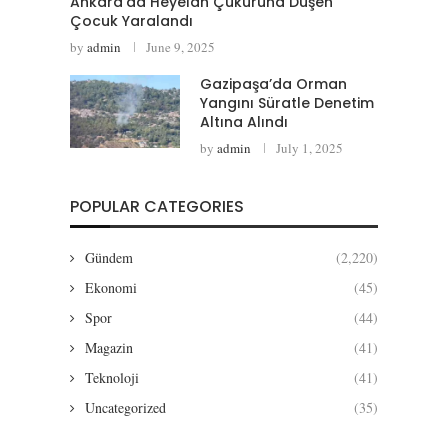
Ankara’da Heyelan Çukuruna Düşen
Çocuk Yaralandı
by
admin
June 9, 2025
Gazipaşa’da Orman
Yangını Süratle Denetim
Altına Alındı
by
admin
July 1, 2025
POPULAR CATEGORIES
Gündem
(2,220)
Ekonomi
(45)
Spor
(44)
Magazin
(41)
Teknoloji
(41)
Uncategorized
(35)