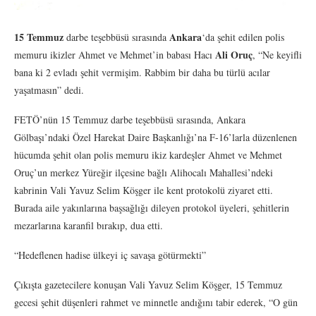
15 Temmuz
Ankara
darbe teşebbüsü sırasında
‘da şehit edilen polis
Ali Oruç
memuru ikizler Ahmet ve Mehmet’in babası Hacı
, “Ne keyifli
bana ki 2 evladı şehit vermişim. Rabbim bir daha bu türlü acılar
yaşatmasın” dedi.
FETÖ’nün 15 Temmuz darbe teşebbüsü sırasında, Ankara
Gölbaşı’ndaki Özel Harekat Daire Başkanlığı’na F-16’larla düzenlenen
hücumda şehit olan polis memuru ikiz kardeşler Ahmet ve Mehmet
Oruç’un merkez Yüreğir ilçesine bağlı Alihocalı Mahallesi’ndeki
kabrinin Vali Yavuz Selim Köşger ile kent protokolü ziyaret etti.
Burada aile yakınlarına başsağlığı dileyen protokol üyeleri, şehitlerin
mezarlarına karanfil bırakıp, dua etti.
“Hedeflenen hadise ülkeyi iç savaşa götürmekti”
Çıkışta gazetecilere konuşan Vali Yavuz Selim Köşger, 15 Temmuz
gecesi şehit düşenleri rahmet ve minnetle andığını tabir ederek, “O gün