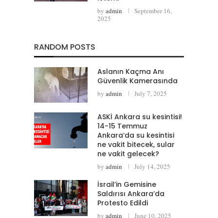
by
admin
September 16,
2025
RANDOM POSTS
Aslanın Kaçma Anı
Güvenlik Kamerasında
by
admin
July 7, 2025
ASKİ Ankara su kesintisi!
14-15 Temmuz
Ankara’da su kesintisi
ne vakit bitecek, sular
ne vakit gelecek?
by
admin
July 14, 2025
İsrail’in Gemisine
Saldırısı Ankara’da
Protesto Edildi
by
admin
June 10, 2025