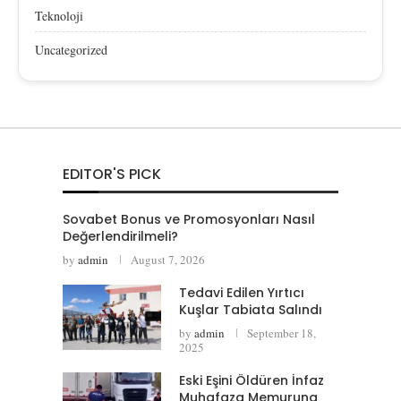
Teknoloji
Uncategorized
EDITOR'S PICK
Sovabet Bonus ve Promosyonları Nasıl
Değerlendirilmeli?
by
admin
August 7, 2026
Tedavi Edilen Yırtıcı
Kuşlar Tabiata Salındı
by
admin
September 18,
2025
Eski Eşini Öldüren İnfaz
Muhafaza Memuruna