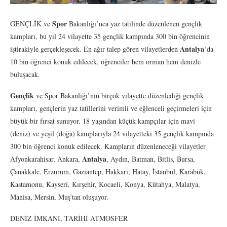
Spor
GENÇLİK ve
Bakanlığı’nca yaz tatilinde düzenlenen gençlik
kampları, bu yıl 24 vilayette 35 gençlik kampında 300 bin öğrencinin
Antalya
iştirakiyle gerçekleşecek. En ağır talep gören vilayetlerden
‘da
10 bin öğrenci konuk edilecek, öğrenciler hem orman hem denizle
buluşacak.
Gençlik
ve Spor Bakanlığı’nın birçok vilayette düzenlediği gençlik
kampları, gençlerin yaz tatillerini verimli ve eğlenceli geçirmeleri için
büyük bir fırsat sunuyor. 18 yaşından küçük kampçılar için mavi
(deniz) ve yeşil (doğa) kamplarıyla 24 vilayetteki 35 gençlik kampında
300 bin öğrenci konuk edilecek. Kampların düzenleneceği vilayetler
Antalya
Afyonkarahisar, Ankara,
, Aydın, Batman, Bitlis, Bursa,
Çanakkale, Erzurum, Gaziantep, Hakkari, Hatay, İstanbul, Karabük,
Kastamonu, Kayseri, Kırşehir, Kocaeli, Konya, Kütahya, Malatya,
Manisa, Mersin, Muş’tan oluşuyor.
DENİZ İMKANI, TARİHİ ATMOSFER