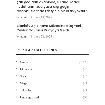
çatışmaların akabinde, şu ana kadar
hudutlarımızda yasa dışı geçiş
teşebbüslerinde rastgele bir artış yoktur.”
by
admin
June 19, 2025
Altınköy Açık Hava Müzesi’nde Üç Yeni
Ceylan Yavrusu Dünyaya Geldi
by
admin
June 22, 2025
POPULAR CATEGORIES
Gündem
(2,220)
Ekonomi
(45)
Spor
(44)
Magazin
(41)
Teknoloji
(41)
Uncategorized
(35)