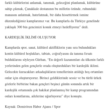
farklı kültürlerini anlamak, tanımak, geleceğini planlamak, kültürüne
sahip çıkmak, Çanakkale destanının bu milletin özünde, ruhundaki
manasını anlatmak, hatırlatmak, bir daha hissettirmek ismine
düzenlediğimiz kamplarımız var. Bu kamplarla da Türkiye genelinde
yaklaşık 300 bin gencimizi konuk etmeyi hedefliyoruz” dedi.
KARDEŞLİK İKLİMİ OLUŞUYOR
Kamplarda spor, sanat, kültürel aktifliklerin yanı sıra bulundukları
kentin kültürel hoşlukları, tabiatı, coğrafyasını da tanıma fırsatı
bulduklarını söyleyen Gürhan, “En değerli kazanımları da ülkenin farklı
yerlerinden gelen gençlerle orada oluşturdukları bir kardeşlik iklimi.
Gelecekte kuracakları arkadaşlıkların temellerinin atıldığı hoş ortamları
onlar için oluşturuyoruz. Birinci geldiklerinde sessiz ve bu türlü ürkek
gözlerle birbirine bakan gençleri beşinci günün sonunda artık bir
kardeşlik ortamında çok hakikat planlanmış bir kamp programından
onları konutlarına, ailelerine uğurluyoruz” diye konuştu.
Kaynak: Demirören Haber Ajansı / Spor