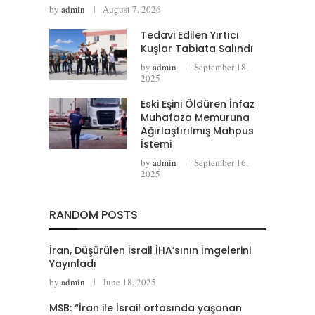
by
admin
August 7, 2026
Tedavi Edilen Yırtıcı
Kuşlar Tabiata Salındı
by
admin
September 18,
2025
Eski Eşini Öldüren İnfaz
Muhafaza Memuruna
Ağırlaştırılmış Mahpus
İstemi
by
admin
September 16,
2025
RANDOM POSTS
İran, Düşürülen İsrail İHA’sının İmgelerini
Yayınladı
by
admin
June 18, 2025
MSB: “İran ile İsrail ortasında yaşanan