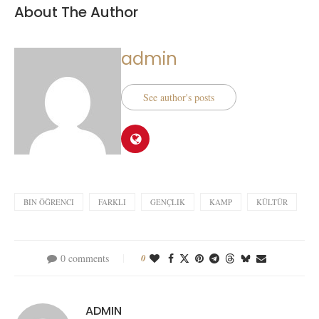
About The Author
admin
See author's posts
BIN ÖĞRENCI
FARKLI
GENÇLIK
KAMP
KÜLTÜR
0 comments
0
ADMIN