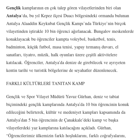
Gençlik
kamplarının en çok talep gören vilayetlerinden biri olan
Antalya
‘da, bu yıl Kepez ilçesi Duacı bölgesindeki ormanda bulunan
Antalya Alaaddin Keykubat Gençlik Kampı’nda Türkiye’nin birçok
vilayetinden iştirakle 10 bin öğrenci ağırlanacak. Bungalov meskenlerde
konaklayacak bu öğrenciler kampta voleybol, basketbol, tenis,
badminton, küçük futbol, masa tenisi, yapay tırmanış duvarı, el
sanatları, tiyatro, müzik, halk oyunları üzere çeşitli aktivitelere
katılacak. Öğrenciler, Antalya’da denize de girebilecek ve ayrıyeten
kentin tarihi ve turistik bölgelerine de seyahatler düzenlenecek.
FARKLI KÜLTÜRLERİ TANITAN KAMP
Gençlik ve Spor Vilayet Müdürü Yavuz Gürhan, deniz ve tabiat
biçimindeki gençlik kamplarında Antalya’da 10 bin öğrencinin konuk
edileceğini belirterek, kültür ve medeniyet kampları kapsamında da
Antalya’dan 5 bin öğrencinin de Çanakkale’deki kamp ve başka
vilayetlerdeki yaz kamplarına katılacağını açıkladı. Gürhan,
“Öğrencilerimiz ülkemizin farklı hoşluklarını, farklı coğrafyalarını,