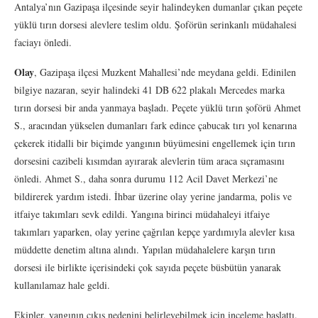
Antalya’nın Gazipaşa ilçesinde seyir halindeyken dumanlar çıkan peçete
yüklü tırın dorsesi alevlere teslim oldu. Şoförün serinkanlı müdahalesi
faciayı önledi.
Olay
, Gazipaşa ilçesi Muzkent Mahallesi’nde meydana geldi. Edinilen
bilgiye nazaran, seyir halindeki 41 DB 622 plakalı Mercedes marka
tırın dorsesi bir anda yanmaya başladı. Peçete yüklü tırın şoförü Ahmet
S., aracından yükselen dumanları fark edince çabucak tırı yol kenarına
çekerek itidalli bir biçimde yangının büyümesini engellemek için tırın
dorsesini cazibeli kısımdan ayırarak alevlerin tüm araca sıçramasını
önledi. Ahmet S., daha sonra durumu 112 Acil Davet Merkezi’ne
bildirerek yardım istedi. İhbar üzerine olay yerine jandarma, polis ve
itfaiye takımları sevk edildi. Yangına birinci müdahaleyi itfaiye
takımları yaparken, olay yerine çağrılan kepçe yardımıyla alevler kısa
müddette denetim altına alındı. Yapılan müdahalelere karşın tırın
dorsesi ile birlikte içerisindeki çok sayıda peçete büsbütün yanarak
kullanılamaz hale geldi.
Ekipler, yangının çıkış nedenini belirleyebilmek için inceleme başlattı.