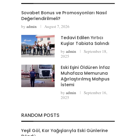
Sovabet Bonus ve Promosyonları Nasıl
Değerlendirilmeli?
by
admin
August 7, 2026
Tedavi Edilen Yırtıcı
Kuşlar Tabiata Salındı
by
admin
September 18,
2025
Eski Eşini Öldüren İnfaz
Muhafaza Memuruna
Ağırlaştırılmış Mahpus
İstemi
by
admin
September 16,
2025
RANDOM POSTS
Yeşil Göl, Kar Yağışlarıyla Eski Günlerine