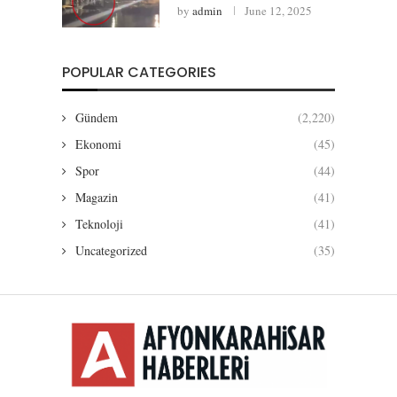
by
admin
June 12, 2025
POPULAR CATEGORIES
Gündem
(2,220)
Ekonomi
(45)
Spor
(44)
Magazin
(41)
Teknoloji
(41)
Uncategorized
(35)