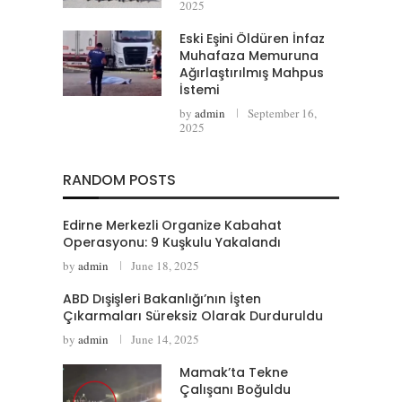
2025
Eski Eşini Öldüren İnfaz
Muhafaza Memuruna
Ağırlaştırılmış Mahpus
İstemi
by
admin
September 16,
2025
RANDOM POSTS
Edirne Merkezli Organize Kabahat
Operasyonu: 9 Kuşkulu Yakalandı
by
admin
June 18, 2025
ABD Dışişleri Bakanlığı’nın İşten
Çıkarmaları Süreksiz Olarak Durduruldu
by
admin
June 14, 2025
Mamak’ta Tekne
Çalışanı Boğuldu