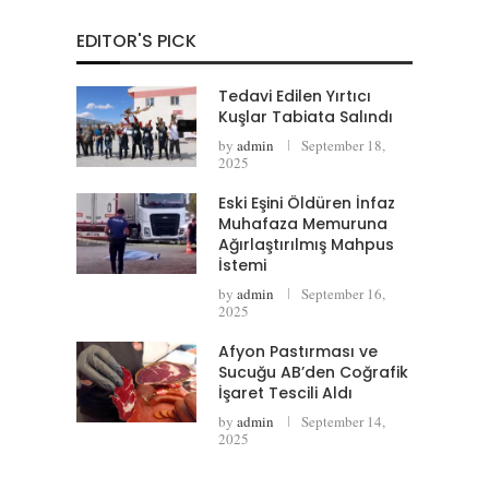
EDITOR'S PICK
Tedavi Edilen Yırtıcı
Kuşlar Tabiata Salındı
by
admin
September 18,
2025
Eski Eşini Öldüren İnfaz
Muhafaza Memuruna
Ağırlaştırılmış Mahpus
İstemi
by
admin
September 16,
2025
Afyon Pastırması ve
Sucuğu AB’den Coğrafik
İşaret Tescili Aldı
by
admin
September 14,
2025