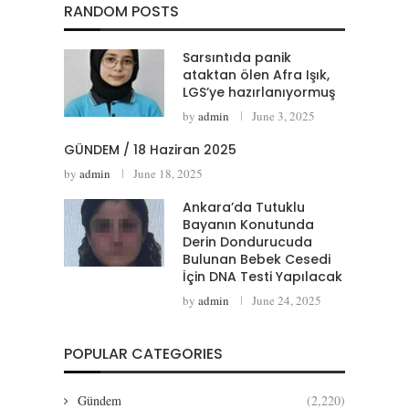
RANDOM POSTS
Sarsıntıda panik
ataktan ölen Afra Işık,
LGS’ye hazırlanıyormuş
by
admin
June 3, 2025
GÜNDEM / 18 Haziran 2025
by
admin
June 18, 2025
Ankara’da Tutuklu
Bayanın Konutunda
Derin Dondurucuda
Bulunan Bebek Cesedi
İçin DNA Testi Yapılacak
by
admin
June 24, 2025
POPULAR CATEGORIES
Gündem
(2,220)