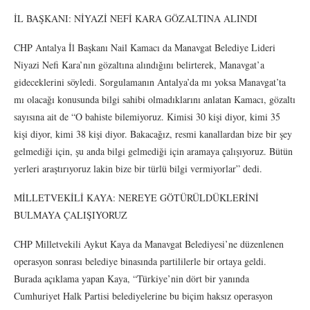
İL BAŞKANI: NİYAZİ NEFİ KARA GÖZALTINA ALINDI
CHP Antalya İl Başkanı Nail Kamacı da Manavgat Belediye Lideri
Niyazi Nefi Kara’nın gözaltına alındığını belirterek, Manavgat’a
gideceklerini söyledi. Sorgulamanın Antalya’da mı yoksa Manavgat’ta
mı olacağı konusunda bilgi sahibi olmadıklarını anlatan Kamacı, gözaltı
sayısına ait de “O bahiste bilemiyoruz. Kimisi 30 kişi diyor, kimi 35
kişi diyor, kimi 38 kişi diyor. Bakacağız, resmi kanallardan bize bir şey
gelmediği için, şu anda bilgi gelmediği için aramaya çalışıyoruz. Bütün
yerleri araştırıyoruz lakin bize bir türlü bilgi vermiyorlar” dedi.
MİLLETVEKİLİ KAYA: NEREYE GÖTÜRÜLDÜKLERİNİ
BULMAYA ÇALIŞIYORUZ
CHP Milletvekili Aykut Kaya da Manavgat Belediyesi’ne düzenlenen
operasyon sonrası belediye binasında partililerle bir ortaya geldi.
Burada açıklama yapan Kaya, “Türkiye’nin dört bir yanında
Cumhuriyet Halk Partisi belediyelerine bu biçim haksız operasyon