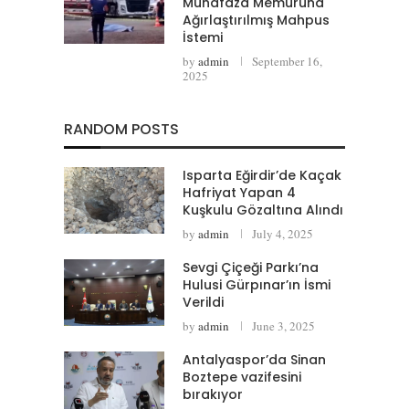
Muhafaza Memuruna
Ağırlaştırılmış Mahpus
İstemi
by
admin
September 16,
2025
RANDOM POSTS
Isparta Eğirdir’de Kaçak
Hafriyat Yapan 4
Kuşkulu Gözaltına Alındı
by
admin
July 4, 2025
Sevgi Çiçeği Parkı’na
Hulusi Gürpınar’ın İsmi
Verildi
by
admin
June 3, 2025
Antalyaspor’da Sinan
Boztepe vazifesini
bırakıyor