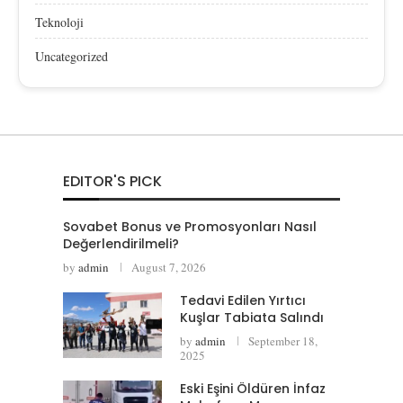
Teknoloji
Uncategorized
EDITOR'S PICK
Sovabet Bonus ve Promosyonları Nasıl
Değerlendirilmeli?
by
admin
August 7, 2026
Tedavi Edilen Yırtıcı
Kuşlar Tabiata Salındı
by
admin
September 18,
2025
Eski Eşini Öldüren İnfaz