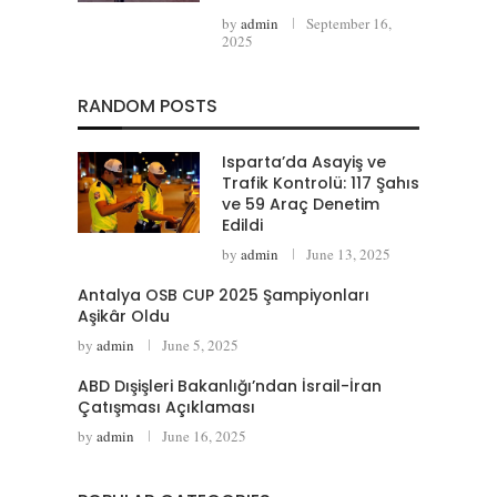
by
admin
September 16,
2025
RANDOM POSTS
Isparta’da Asayiş ve
Trafik Kontrolü: 117 Şahıs
ve 59 Araç Denetim
Edildi
by
admin
June 13, 2025
Antalya OSB CUP 2025 Şampiyonları
Aşikâr Oldu
by
admin
June 5, 2025
ABD Dışişleri Bakanlığı’ndan İsrail-İran
Çatışması Açıklaması
by
admin
June 16, 2025