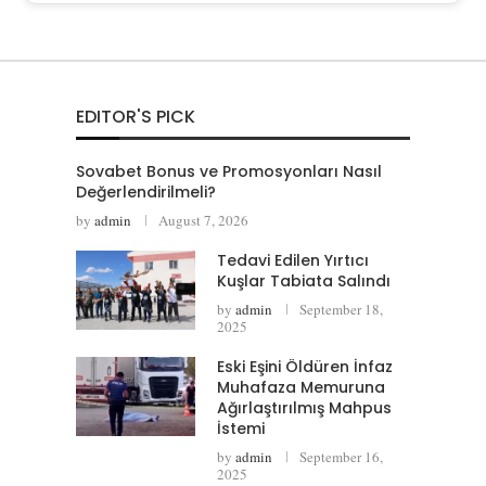
EDITOR'S PICK
Sovabet Bonus ve Promosyonları Nasıl
Değerlendirilmeli?
by
admin
August 7, 2026
Tedavi Edilen Yırtıcı
Kuşlar Tabiata Salındı
by
admin
September 18,
2025
Eski Eşini Öldüren İnfaz
Muhafaza Memuruna
Ağırlaştırılmış Mahpus
İstemi
by
admin
September 16,
2025