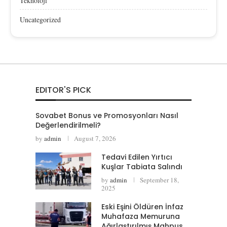
Teknoloji
Uncategorized
EDITOR'S PICK
Sovabet Bonus ve Promosyonları Nasıl
Değerlendirilmeli?
by
admin
August 7, 2026
Tedavi Edilen Yırtıcı
Kuşlar Tabiata Salındı
by
admin
September 18,
2025
Eski Eşini Öldüren İnfaz
Muhafaza Memuruna
Ağırlaştırılmış Mahpus