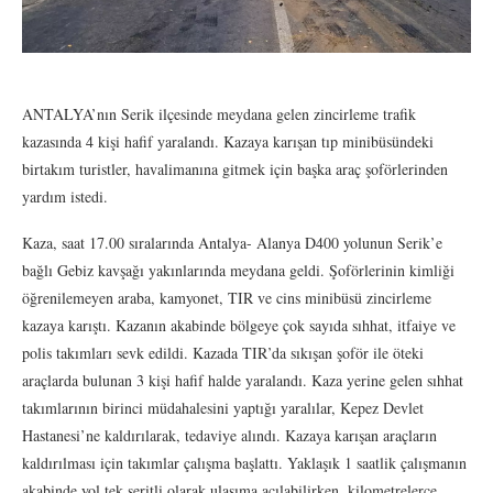
ANTALYA’nın Serik ilçesinde meydana gelen zincirleme trafik
kazasında 4 kişi hafif yaralandı. Kazaya karışan tıp minibüsündeki
birtakım turistler, havalimanına gitmek için başka araç şoförlerinden
yardım istedi.
Kaza, saat 17.00 sıralarında Antalya- Alanya D400 yolunun Serik’e
bağlı Gebiz kavşağı yakınlarında meydana geldi. Şoförlerinin kimliği
öğrenilemeyen araba, kamyonet, TIR ve cins minibüsü zincirleme
kazaya karıştı. Kazanın akabinde bölgeye çok sayıda sıhhat, itfaiye ve
polis takımları sevk edildi. Kazada TIR’da sıkışan şoför ile öteki
araçlarda bulunan 3 kişi hafif halde yaralandı. Kaza yerine gelen sıhhat
takımlarının birinci müdahalesini yaptığı yaralılar, Kepez Devlet
Hastanesi’ne kaldırılarak, tedaviye alındı. Kazaya karışan araçların
kaldırılması için takımlar çalışma başlattı. Yaklaşık 1 saatlik çalışmanın
akabinde yol tek şeritli olarak ulaşıma açılabilirken, kilometrelerce