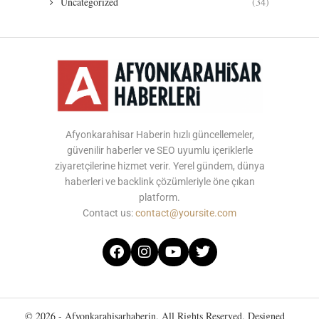
Uncategorized
(34)
Afyonkarahisar Haberin hızlı güncellemeler,
güvenilir haberler ve SEO uyumlu içeriklerle
ziyaretçilerine hizmet verir. Yerel gündem, dünya
haberleri ve backlink çözümleriyle öne çıkan
platform.
Contact us:
contact@yoursite.com
© 2026 - Afyonkarahisarhaberin. All Rights Reserved. Designed