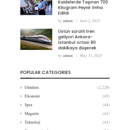
Kaidelerde Taşınan 700
Kilogram Peynir İmha
Edildi
by
admin
June 2, 2025
Üstün süratli tren
geliyor! Ankara-
İstanbul ortası 80
dakikaya düşecek
by
admin
May 31, 2025
POPULAR CATEGORIES
Gündem
(2,220)
Ekonomi
(45)
Spor
(44)
Magazin
(41)
Teknoloji
(41)