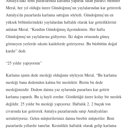
Antalya’daki semt pazarlarında karlama yaparak satan pazarcı Mehmet
Meral, her yıl olduğu üzere Gündoğmuş’un yaylalarından kar getirerek
Antalya’da pazarlarda karlama sattığını söyledi. Gündoğmuş’un en
yüksek bölümlerindeki yaylalardan haftalık olarak kar getirdiklerini
anlatan Meral, “Kendim Gündoğmuş ilçesindenim. Her hafta
Gündoğmuş’un yaylalarına gidiyoruz. İki dağın ortasında güneş
görmeyen yerlerde sıkıntı kaidelerde getiriyoruz. Bu büsbütün doğal
kardır” dedi.
“25 yıldır yapıyorum”
Karlama işinin dede mesleği olduğunu söyleyen Meral, “Bu karlama
mesleği bana dedemden kalma bir meslektir. Bizim bu dede
mesleğimizdir. Dedem daima yaz aylarında pazarlara kar getirir
karlama yapardı. Bu iş hayli zordur. Gözüktüğü üzere kolay bir meslek
değildir. 25 yıldır bu mesleği yapıyoruz. Haftalık 2, 2 buçuk ton
civarında kar getirerek Antalya pazarlarında satıp Antalyalıları
serinletiyoruz. Gelen müşterilerimiz daima birebir müşteriler. Beni
pazarlarda yıllardır tanırlar. Kesinlikle haftalık olarak gelip karlama