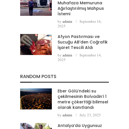
Muhafaza Memuruna
Ağırlaştırılmış Mahpus
İstemi
by
admin
September 16,
2025
Afyon Pastırması ve
Sucuğu AB’den Coğrafik
İşaret Tescili Aldı
by
admin
September 14,
2025
RANDOM POSTS
Eber Gölü’ndeki su
çekilmesinin Bolvadin’i 1
metre çökerttiği bilimsel
olarak kanıtlandı
by
admin
July 23, 2025
Antalya’da Uygunsuz