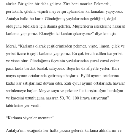
alırlar. Bir gelen bir daha geliyor. Zira beni tanırlar. Pekmezli,
portakallı, çilekli, vişneli meyve şuruplarından karlamaları yapıyoruz.
Antalya halkı bu karın Gündoğmuş yaylalarından geldiğini, doğal
olduğunu bildikleri için daima gelirler. Müşterilerin isteklerine nazaran
karlama yapıyoruz. Ekmeğimizi kardan çıkarıyoruz” diye konuştu.
Meral, “Karlama olarak çeşitlerimizden pekmez, vişne, limon, çilek ve
şerbet üzere 6 çeşit karlama yapıyoruz. En çok tercih edilen ise şerbet
ve vişne olur. Gündoğmuş ilçesinin yaylalarından çuval çuval çeker
pazarlarda bardak bardak satıyoruz. Beşerler da afiyetle yerler. Karı
mayıs ayının ortalarında getirmeye başlarız. Eylül ayının ortalarına
kadar kar satışlarımız devam eder. Zati eylül ayının ortalarında havalar
serinlemeye başlar. Meyve suyu ve pekmez ile karıştırdığım bardağını
ve kasesini uzunluğuna nazaran 50, 70, 100 liraya satıyorum”
tabirlerine yer verdi.
“Karlama yiyenler memnun”
Antalya’nın sıcağında her hafta pazara gelerek karlama aldıklarını ve