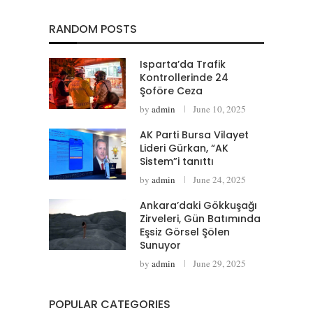
RANDOM POSTS
Isparta’da Trafik
Kontrollerinde 24
Şoföre Ceza
by
admin
June 10, 2025
AK Parti Bursa Vilayet
Lideri Gürkan, “AK
Sistem”i tanıttı
by
admin
June 24, 2025
Ankara’daki Gökkuşağı
Zirveleri, Gün Batımında
Eşsiz Görsel Şölen
Sunuyor
by
admin
June 29, 2025
POPULAR CATEGORIES