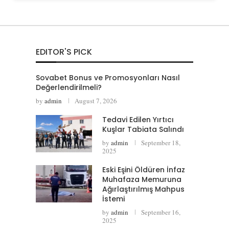
EDITOR'S PICK
Sovabet Bonus ve Promosyonları Nasıl
Değerlendirilmeli?
by
admin
August 7, 2026
Tedavi Edilen Yırtıcı
Kuşlar Tabiata Salındı
by
admin
September 18,
2025
Eski Eşini Öldüren İnfaz
Muhafaza Memuruna
Ağırlaştırılmış Mahpus
İstemi
by
admin
September 16,
2025