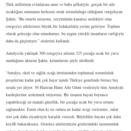
Türk milletinin evlatlarına anne ve baba şefkatiyle, gerçek bir aile
sıcaklığını sunmanın herkesin ortak sorumluluğu olduğunu vurgulayan
Şahin, “Bu onurlu misyonu, yeryüzünün kanatsız melekleri olan
esirgeyici ailelerimiz büyük bir fedakarlıkla yerine getiriyor. Toplum
olarak geleceğe olan umudumuz, bu uygun yürekli insanların varlığıyla
daha da güçleniyor.” sözlerini kullandı.
Antalya’da yaklaşık 300 esirgeyici ailenin 325 çocuğa sıcak bir yuva
sunduğunu aktaran Şahin, kelamlarını şöyle sürdürdü:
“Antalya, okul ve sağlık ocağı üretiminden toplumsal sorumluluk
projelerine kadar pek çok hayır işinde Türkiye genelinde birinci beş
sırada yer alıyor. 30 Haziran Hami Aile Günü vesilesiyle tüm Antalyalı
kardeşlerime seslenmek istiyorum. Bir insanın hayatı boyunca
yapabileceği en manalı güzellik, bir çocuğa sıcak bir yuva ortamı
sağlamaktır. Emin olun ki siz onlara ne kadar sevgi verirseniz, onlar
size çok daha ziyadesiyle karşılık verecek. Böylelikle hayata çok daha
keyifli bakacaksınız. Gözetici ailelerimizin gözlerindeki memnunluk