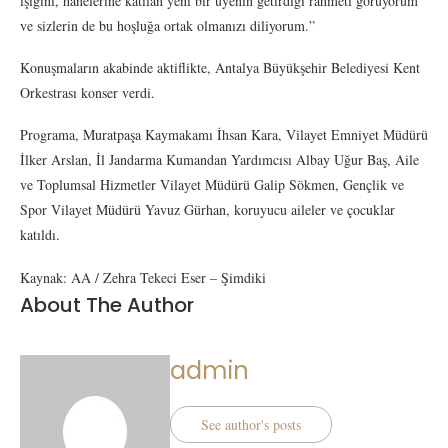
ışığını, hanelerine katılan yeni bir üyenin getirdiği rahmeti görüyorum
ve sizlerin de bu hoşluğa ortak olmanızı diliyorum.”
Konuşmaların akabinde aktiflikte, Antalya Büyükşehir Belediyesi Kent
Orkestrası konser verdi.
Programa, Muratpaşa Kaymakamı İhsan Kara, Vilayet Emniyet Müdürü
İlker Arslan, İl Jandarma Kumandan Yardımcısı Albay Uğur Baş, Aile
ve Toplumsal Hizmetler Vilayet Müdürü Galip Sökmen, Gençlik ve
Spor Vilayet Müdürü Yavuz Gürhan, koruyucu aileler ve çocuklar
katıldı.
Kaynak: AA / Zehra Tekeci Eser – Şimdiki
About The Author
admin
See author's posts