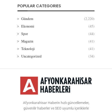
POPULAR CATEGORIES
Gündem
(2,220)
Ekonomi
(45)
Spor
(44)
Magazin
(41)
Teknoloji
(41)
Uncategorized
(34)
Afyonkarahisar Haberin hızlı güncellemeler,
güvenilir haberler ve SEO uyumlu içeriklerle