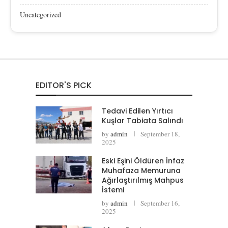
Uncategorized
EDITOR'S PICK
Tedavi Edilen Yırtıcı
Kuşlar Tabiata Salındı
by
admin
September 18,
2025
Eski Eşini Öldüren İnfaz
Muhafaza Memuruna
Ağırlaştırılmış Mahpus
İstemi
by
admin
September 16,
2025