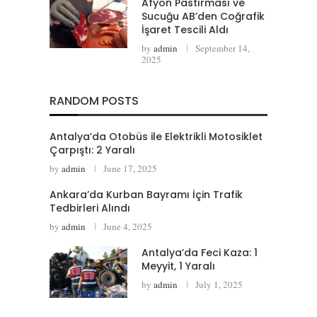
Afyon Pastırması ve
Sucuğu AB’den Coğrafik
İşaret Tescili Aldı
by
admin
September 14,
2025
RANDOM POSTS
Antalya’da Otobüs ile Elektrikli Motosiklet
Çarpıştı: 2 Yaralı
by
admin
June 17, 2025
Ankara’da Kurban Bayramı İçin Trafik
Tedbirleri Alındı
by
admin
June 4, 2025
Antalya’da Feci Kaza: 1
Meyyit, 1 Yaralı
by
admin
July 1, 2025