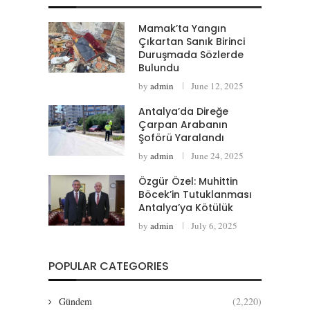
Mamak’ta Yangın
Çıkartan Sanık Birinci
Duruşmada Sözlerde
Bulundu
by
admin
June 12, 2025
Antalya’da Direğe
Çarpan Arabanın
Şoförü Yaralandı
by
admin
June 24, 2025
Özgür Özel: Muhittin
Böcek’in Tutuklanması
Antalya’ya Kötülük
by
admin
July 6, 2025
POPULAR CATEGORIES
Gündem
(2,220)