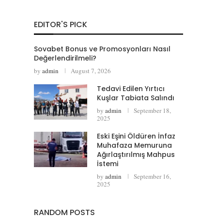
EDITOR'S PICK
Sovabet Bonus ve Promosyonları Nasıl
Değerlendirilmeli?
by
admin
August 7, 2026
Tedavi Edilen Yırtıcı
Kuşlar Tabiata Salındı
by
admin
September 18,
2025
Eski Eşini Öldüren İnfaz
Muhafaza Memuruna
Ağırlaştırılmış Mahpus
İstemi
by
admin
September 16,
2025
RANDOM POSTS