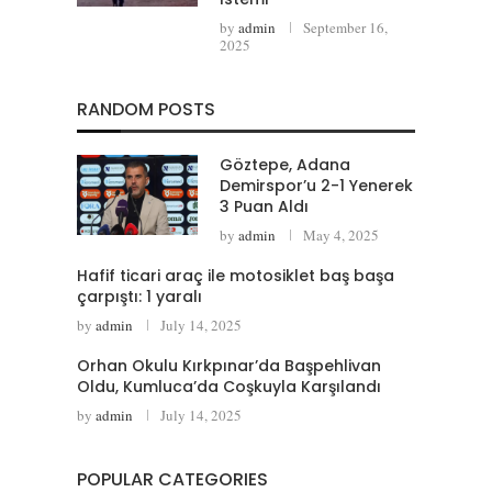
by
admin
September 16,
2025
RANDOM POSTS
Göztepe, Adana
Demirspor’u 2-1 Yenerek
3 Puan Aldı
by
admin
May 4, 2025
Hafif ticari araç ile motosiklet baş başa
çarpıştı: 1 yaralı
by
admin
July 14, 2025
Orhan Okulu Kırkpınar’da Başpehlivan
Oldu, Kumluca’da Coşkuyla Karşılandı
by
admin
July 14, 2025
POPULAR CATEGORIES