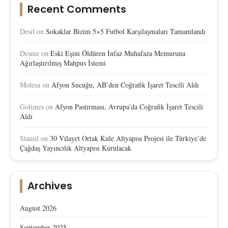
Recent Comments
Desil
on
Sokaklar Bizim 5×5 Futbol Karşılaşmaları Tamamlandı
Desnie
on
Eski Eşini Öldüren İnfaz Muhafaza Memuruna
Ağırlaştırılmış Mahpus İstemi
Molesa
on
Afyon Sucuğu, AB’den Coğrafik İşaret Tescili Aldı
Golimes
on
Afyon Pastırması, Avrupa’da Coğrafik İşaret Tescili
Aldı
Stamil
on
30 Vilayet Ortak Kule Altyapısı Projesi ile Türkiye’de
Çağdaş Yayıncılık Altyapısı Kurulacak
Archives
August 2026
September 2025