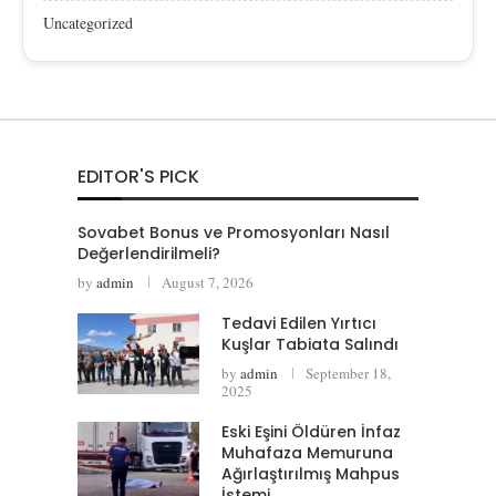
Uncategorized
EDITOR'S PICK
Sovabet Bonus ve Promosyonları Nasıl
Değerlendirilmeli?
by
admin
August 7, 2026
Tedavi Edilen Yırtıcı
Kuşlar Tabiata Salındı
by
admin
September 18,
2025
Eski Eşini Öldüren İnfaz
Muhafaza Memuruna
Ağırlaştırılmış Mahpus
İstemi