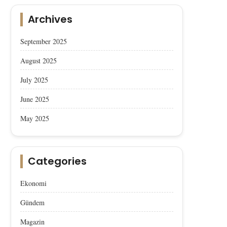
Archives
September 2025
August 2025
July 2025
June 2025
May 2025
Afyon Sucuğu, AB’den Coğrafik
Afyon Sucuğu AB’den Co
Categories
İşaret Tescili Aldı
İşaret Tescili Aldı
Ekonomi
Gündem
Magazin