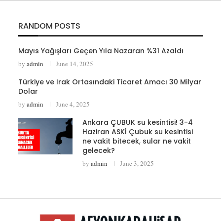
RANDOM POSTS
Mayıs Yağışları Geçen Yıla Nazaran %31 Azaldı
by
admin
June 14, 2025
Türkiye ve Irak Ortasındaki Ticaret Amacı 30 Milyar
Dolar
by
admin
June 4, 2025
Ankara ÇUBUK su kesintisi! 3-4
Haziran ASKİ Çubuk su kesintisi
ne vakit bitecek, sular ne vakit
gelecek?
by
admin
June 3, 2025