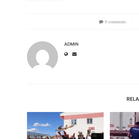
0 comments
ADMIN
REL