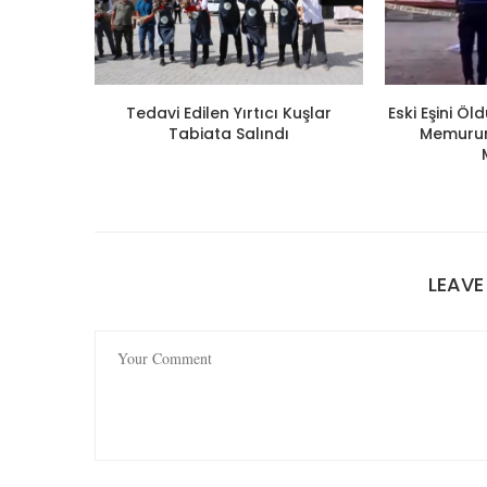
Tedavi Edilen Yırtıcı Kuşlar
Eski Eşini Ö
Tabiata Salındı
Memuruna
LEAV