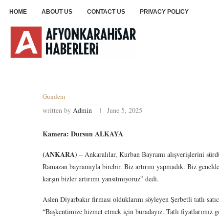
HOME
ABOUT US
CONTACT US
PRIVACY POLICY
Gündem
written by
Admin
June 5, 2025
Kamera: Dursun ALKAYA
(ANKARA)
– Ankaralılar, Kurban Bayramı alışverişlerini sürdür
Ramazan bayramıyla birebir. Biz artırım yapmadık. Biz genelde y
karşın bizler artırımı yansıtmıyoruz” dedi.
Aslen Diyarbakır firması olduklarını söyleyen Şerbetli tatlı satıc
“Başkentimize hizmet etmek için buradayız. Tatlı fiyatlarımız 