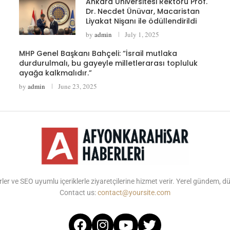
Ankara Üniversitesi Rektörü Prof.
Dr. Necdet Ünüvar, Macaristan
Liyakat Nişanı ile ödüllendirildi
by
admin
July 1, 2025
MHP Genel Başkanı Bahçeli: “İsrail mutlaka
durdurulmalı, bu gayeyle milletlerarası topluluk
ayağa kalkmalıdır.”
by
admin
June 23, 2025
ler ve SEO uyumlu içeriklerle ziyaretçilerine hizmet verir. Yerel gündem, 
Contact us:
contact@yoursite.com