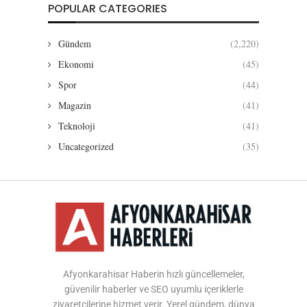
POPULAR CATEGORIES
Gündem
(2,220)
Ekonomi
(45)
Spor
(44)
Magazin
(41)
Teknoloji
(41)
Uncategorized
(35)
Afyonkarahisar Haberin hızlı güncellemeler,
güvenilir haberler ve SEO uyumlu içeriklerle
ziyaretçilerine hizmet verir. Yerel gündem, dünya