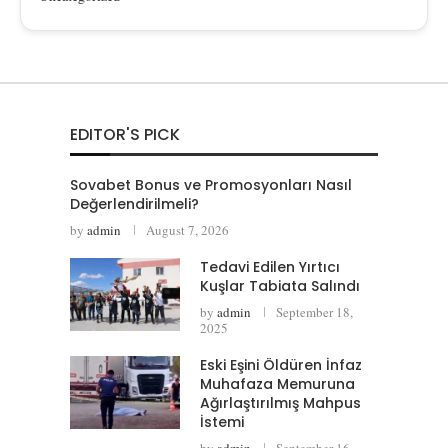
EDITOR'S PICK
Sovabet Bonus ve Promosyonları Nasıl
Değerlendirilmeli?
by
admin
August 7, 2026
Tedavi Edilen Yırtıcı
Kuşlar Tabiata Salındı
by
admin
September 18,
2025
Eski Eşini Öldüren İnfaz
Muhafaza Memuruna
Ağırlaştırılmış Mahpus
İstemi
by
admin
September 16,