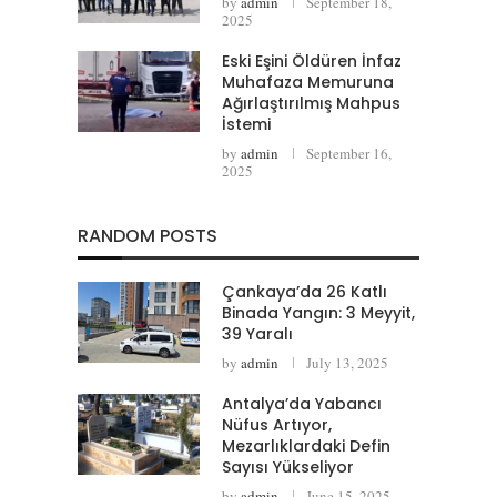
by
admin
September 18,
2025
Eski Eşini Öldüren İnfaz
Muhafaza Memuruna
Ağırlaştırılmış Mahpus
İstemi
by
admin
September 16,
2025
RANDOM POSTS
Çankaya’da 26 Katlı
Binada Yangın: 3 Meyyit,
39 Yaralı
by
admin
July 13, 2025
Antalya’da Yabancı
Nüfus Artıyor,
Mezarlıklardaki Defin
Sayısı Yükseliyor
by
admin
June 15, 2025