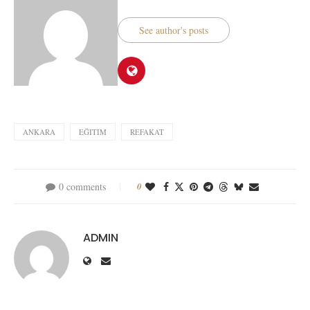
See author's posts
ANKARA
EĞITIM
REFAKAT
0 comments
0
ADMIN