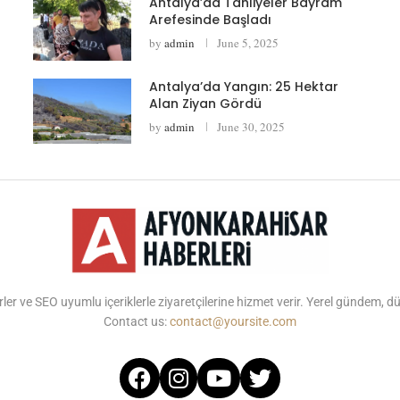
Antalya’da Tahliyeler Bayram
Arefesinde Başladı
by
admin
June 5, 2025
Antalya’da Yangın: 25 Hektar
Alan Ziyan Gördü
by
admin
June 30, 2025
ler ve SEO uyumlu içeriklerle ziyaretçilerine hizmet verir. Yerel gündem, 
Contact us:
contact@yoursite.com