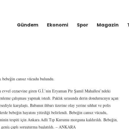
Gündem
Ekonomi
Spor
Magazin
k bebeğin cansız vücudu bulundu.
n evvel cezaevine giren G.İ.’nin Eryaman Pir Şamil Mahallesi’ndeki
enleme çalışması yapmak istedi. Paklık sırasında derin dondurucuyu açan
sediyle karşılaştı. Babanın ihbarı üzerine olay yerine sıhhat ve polis
mlerde bebeğin hayatını yitirdiği belirlendi. Bebeğin cansız vücudu,
eninin tespiti için Ankara Adli Tıp Kurumu morguna kaldırıldı. Bebeğin,
li geniş çaplı soruşturma başlatıldı. – ANKARA