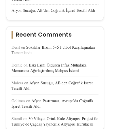
Afyon Sucuğu, AB’den Coğrafik İşaret Tescili Aldı
Recent Comments
Desil
on
Sokaklar Bizim 5×5 Futbol Karşılaşmaları
Tamamlandı
Desnie
on
Eski Eşini Öldüren İnfaz Muhafaza
Memuruna Ağırlaştırılmış Mahpus İstemi
Molesa
on
Afyon Sucuğu, AB’den Coğrafik İşaret
Tescili Aldı
Golimes
on
Afyon Pastırması, Avrupa’da Coğrafik
İşaret Tescili Aldı
Afyon Sucuğu, AB’den Coğrafik
Afyon Sucuğu AB’den Co
İşaret Tescili Aldı
İşaret Tescili Aldı
Stamil
on
30 Vilayet Ortak Kule Altyapısı Projesi ile
Türkiye’de Çağdaş Yayıncılık Altyapısı Kurulacak