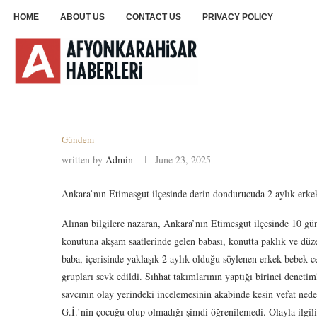
HOME
ABOUT US
CONTACT US
PRIVACY POLICY
Gündem
written by
Admin
June 23, 2025
Ankara’nın Etimesgut ilçesinde derin dondurucuda 2 aylık erke
Alınan bilgilere nazaran, Ankara’nın Etimesgut ilçesinde 10 gü
konutuna akşam saatlerinde gelen babası, konutta paklık ve düz
baba, içerisinde yaklaşık 2 aylık olduğu söylenen erkek bebek ce
grupları sevk edildi. Sıhhat takımlarının yaptığı birinci deneti
savcının olay yerindeki incelemesinin akabinde kesin vefat ned
G.İ.’nin çocuğu olup olmadığı şimdi öğrenilemedi. Olayla ilgi