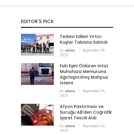
EDITOR'S PICK
Tedavi Edilen Yırtıcı
Kuşlar Tabiata Salındı
by
admin
September 18,
2025
Eski Eşini Öldüren İnfaz
Muhafaza Memuruna
Ağırlaştırılmış Mahpus
İstemi
by
admin
September 16,
2025
Afyon Pastırması ve
Sucuğu AB’den Coğrafik
İşaret Tescili Aldı
by
admin
September 14,
2025