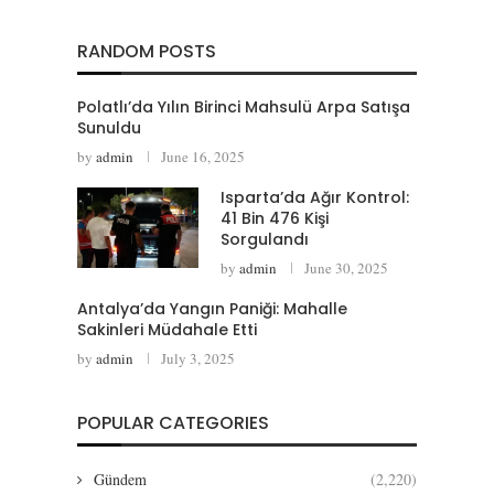
RANDOM POSTS
Polatlı’da Yılın Birinci Mahsulü Arpa Satışa
Sunuldu
by
admin
June 16, 2025
Isparta’da Ağır Kontrol:
41 Bin 476 Kişi
Sorgulandı
by
admin
June 30, 2025
Antalya’da Yangın Paniği: Mahalle
Sakinleri Müdahale Etti
by
admin
July 3, 2025
POPULAR CATEGORIES
Gündem
(2,220)