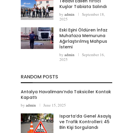
Tedavi Edilen Yırtıcı
Kuşlar Tabiata Salındı
by
admin
September 18,
2025
Eski Eşini Öldüren İnfaz
Muhafaza Memuruna
Ağırlaştırılmış Mahpus
İstemi
by
admin
September 16,
2025
RANDOM POSTS
Antalya Havalimanı’nda Taksiciler Kontak
Kapattı
by
admin
June 15, 2025
Isparta’da Genel Asayiş
ve Trafik Kontrolleri: 45
Bin Kişi Sorgulandı