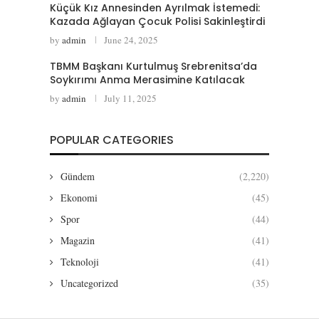
Küçük Kız Annesinden Ayrılmak İstemedi:
Kazada Ağlayan Çocuk Polisi Sakinleştirdi
by
admin
June 24, 2025
TBMM Başkanı Kurtulmuş Srebrenitsa’da
Soykırımı Anma Merasimine Katılacak
by
admin
July 11, 2025
POPULAR CATEGORIES
Gündem
(2,220)
Ekonomi
(45)
Spor
(44)
Magazin
(41)
Teknoloji
(41)
Uncategorized
(35)