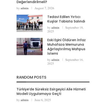
Değerlendirilmeli?
by
admin
August 7, 2026
Tedavi Edilen Yırtıcı
Kuşlar Tabiata Salındı
by
admin
September 18,
2025
Eski Eşini Öldüren İnfaz
Muhafaza Memuruna
Ağırlaştırılmış Mahpus
İstemi
by
admin
September 16,
2025
RANDOM POSTS
Türkiye’de Süreksiz Esirgeyici Aile Hizmeti
Modeli Uygulamaya Geçti
by
admin
June 6, 2025