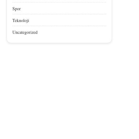
Spor
Teknoloji
Uncategorized
Afyon Sucuğu, AB’den Coğrafik
Afyon Sucuğu AB’den Co
İşaret Tescili Aldı
İşaret Tescili Aldı