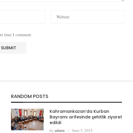
ext time I comment.
RANDOM POSTS
Kahramankazan’da Kurban
Bayramı arifesinde şehitlik ziyaret
edildi
by
admin
June 5, 2025