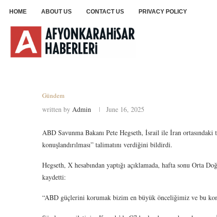
HOME
ABOUT US
CONTACT US
PRIVACY POLICY
Gündem
written by
Admin
June 16, 2025
ABD Savunma Bakanı Pete Hegseth, İsrail ile İran ortasındaki ta
konuşlandırılması” talimatını verdiğini bildirdi.
Hegseth, X hesabından yaptığı açıklamada, hafta sonu Orta Doğu’
kaydetti:
“ABD güçlerini korumak bizim en büyük önceliğimiz ve bu ko