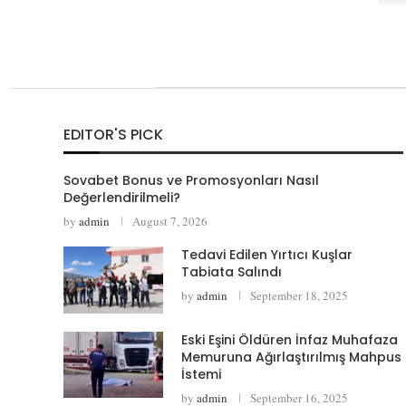
EDITOR'S PICK
Sovabet Bonus ve Promosyonları Nasıl
Değerlendirilmeli?
by
admin
August 7, 2026
Tedavi Edilen Yırtıcı Kuşlar
Tabiata Salındı
by
admin
September 18, 2025
Eski Eşini Öldüren İnfaz Muhafaza
Memuruna Ağırlaştırılmış Mahpus
İstemi
by
admin
September 16, 2025