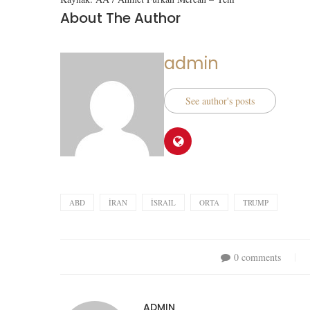
About The Author
admin
See author's posts
ABD
İRAN
İSRAIL
ORTA
TRUMP
0 comments
ADMIN