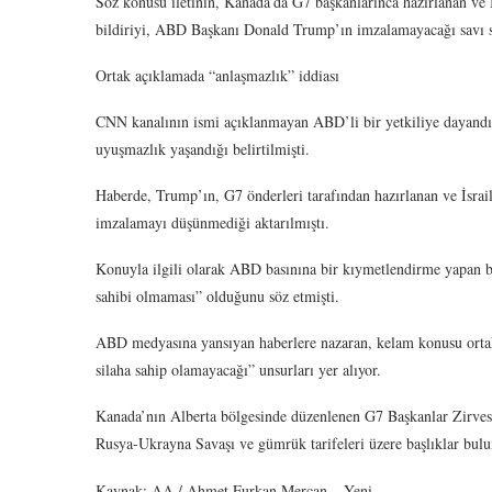
Söz konusu iletinin, Kanada’da G7 başkanlarınca hazırlanan ve İs
bildiriyi, ABD Başkanı Donald Trump’ın imzalamayacağı savı so
Ortak açıklamada “anlaşmazlık” iddiası
CNN kanalının ismi açıklanmayan ABD’li bir yetkiliye dayandır
uyuşmazlık yaşandığı belirtilmişti.
Haberde, Trump’ın, G7 önderleri tarafından hazırlanan ve İsrail 
imzalamayı düşünmediği aktarılmıştı.
Konuyla ilgili olarak ABD basınına bir kıymetlendirme yapan bi
sahibi olmaması” olduğunu söz etmişti.
ABD medyasına yansıyan haberlere nazaran, kelam konusu ortak 
silaha sahip olamayacağı” unsurları yer alıyor.
Kanada’nın Alberta bölgesinde düzenlenen G7 Başkanlar Zirvesi
Rusya-Ukrayna Savaşı ve gümrük tarifeleri üzere başlıklar bulu
Kaynak: AA / Ahmet Furkan Mercan – Yeni