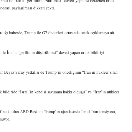
rail ile İran’a “gerilimin azaltılması” daveti yapması beklenen ortak
nrası paylaşılması dikkati çekti.
dığı haberde, Trump ile G7 önderleri ortasında ortak açıklamaya ait
ile İran’a “gerilimin düşürülmesi” daveti yapan ortak bildiriyi
r Beyaz Saray yetkilisi de Trump’ın önceliğinin “İran’ın nükleer silah
bildiride “İsrail’in kendisi savunma hakkı olduğu” ve “İran’ın nükleer
’ne katılan ABD Başkanı Trump’ın ajandasında İsrail-İran tansiyonu,
nuyor.