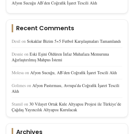
Afyon Sucuğu AB’den Coğrafik İşaret Tescili Aldı
Recent Comments
Desil
on
Sokaklar Bizim 5×5 Futbol Karşılaşmaları Tamamlandı
Desnie
on
Eski Eşini Öldüren İnfaz Muhafaza Memuruna
Ağırlaştırılmış Mahpus İstemi
Molesa
on
Afyon Sucuğu, AB’den Coğrafik İşaret Tescili Aldı
Golimes
on
Afyon Pastırması, Avrupa’da Coğrafik İşaret Tescili
Aldı
Stamil
on
30 Vilayet Ortak Kule Altyapısı Projesi ile Türkiye’de
Çağdaş Yayıncılık Altyapısı Kurulacak
Archives