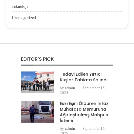
Teknoloji
Uncategorized
EDITOR'S PICK
Tedavi Edilen Yırtıcı
Kuşlar Tabiata Salındı
by
admin
September 18,
2025
Eski Eşini Öldüren İnfaz
Muhafaza Memuruna
Ağırlaştırılmış Mahpus
İstemi
by
admin
September 16,
2025