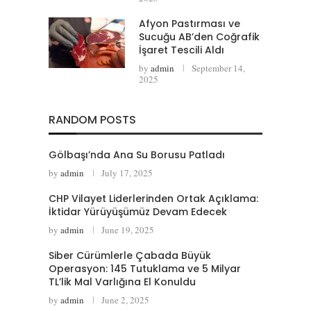
Afyon Pastırması ve
Sucuğu AB’den Coğrafik
İşaret Tescili Aldı
by
admin
September 14,
2025
RANDOM POSTS
Gölbaşı’nda Ana Su Borusu Patladı
by
admin
July 17, 2025
CHP Vilayet Liderlerinden Ortak Açıklama:
İktidar Yürüyüşümüz Devam Edecek
by
admin
June 19, 2025
Siber Cürümlerle Çabada Büyük
Operasyon: 145 Tutuklama ve 5 Milyar
TL’lik Mal Varlığına El Konuldu
by
admin
June 2, 2025