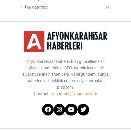
Uncategorized
(34)
Afyonkarahisar Haberin hızlı güncellemeler,
güvenilir haberler ve SEO uyumlu içeriklerle
ziyaretçilerine hizmet verir. Yerel gündem, dünya
haberleri ve backlink çözümleriyle öne çıkan
platform.
Contact us:
contact@yoursite.com