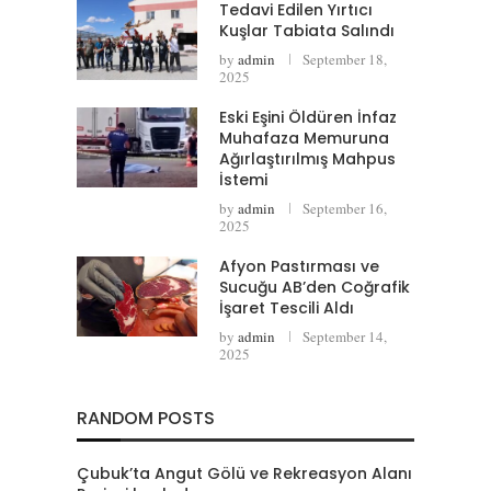
Tedavi Edilen Yırtıcı
Kuşlar Tabiata Salındı
by
admin
September 18,
2025
Eski Eşini Öldüren İnfaz
Muhafaza Memuruna
Ağırlaştırılmış Mahpus
İstemi
by
admin
September 16,
2025
Afyon Pastırması ve
Sucuğu AB’den Coğrafik
İşaret Tescili Aldı
by
admin
September 14,
2025
RANDOM POSTS
Çubuk’ta Angut Gölü ve Rekreasyon Alanı