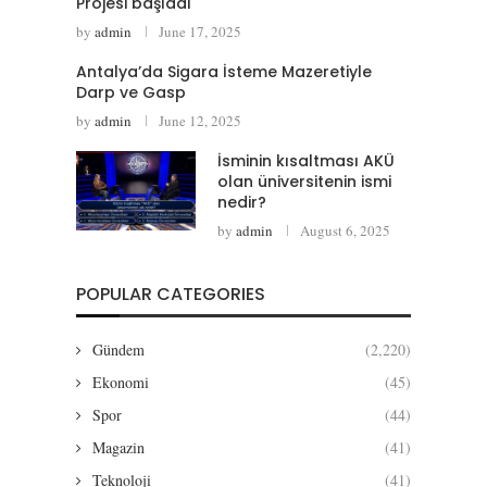
Projesi başladı
by
admin
June 17, 2025
Antalya’da Sigara İsteme Mazeretiyle
Darp ve Gasp
by
admin
June 12, 2025
İsminin kısaltması AKÜ
olan üniversitenin ismi
nedir?
by
admin
August 6, 2025
POPULAR CATEGORIES
Gündem
(2,220)
Ekonomi
(45)
Spor
(44)
Magazin
(41)
Teknoloji
(41)