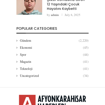
12 Yaşındaki Çocuk
Hayatını Kaybetti
by
admin
July 6, 2025
POPULAR CATEGORIES
Gündem
(2,220)
Ekonomi
(45)
Spor
(44)
Magazin
(41)
Teknoloji
(41)
Uncategorized
(34)