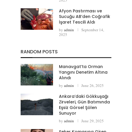
Afyon Pastırması ve
Sucuğu AB’den Coğrafik
İşaret Tescili Aldı
by
admin
September 14,
2025
RANDOM POSTS
Manavgat’ta Orman
Yangını Denetim Altına
Alındı
by
admin
June 26, 2025
Ankara’daki Gökkuşağı
Zirveleri, Gün Batımında
Eşsiz Görsel Şölen
Sunuyor
by
admin
June 29, 2025
Şeker Komasına Giren