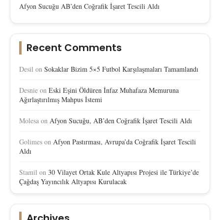
Afyon Sucuğu AB’den Coğrafik İşaret Tescili Aldı
Recent Comments
Desil
on
Sokaklar Bizim 5×5 Futbol Karşılaşmaları Tamamlandı
Desnie
on
Eski Eşini Öldüren İnfaz Muhafaza Memuruna
Ağırlaştırılmış Mahpus İstemi
Molesa
on
Afyon Sucuğu, AB’den Coğrafik İşaret Tescili Aldı
Golimes
on
Afyon Pastırması, Avrupa’da Coğrafik İşaret Tescili
Aldı
Stamil
on
30 Vilayet Ortak Kule Altyapısı Projesi ile Türkiye’de
Çağdaş Yayıncılık Altyapısı Kurulacak
Archives