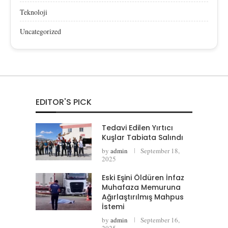
Teknoloji
Uncategorized
EDITOR'S PICK
Tedavi Edilen Yırtıcı
Kuşlar Tabiata Salındı
by
admin
September 18,
2025
Eski Eşini Öldüren İnfaz
Muhafaza Memuruna
Ağırlaştırılmış Mahpus
İstemi
by
admin
September 16,
2025